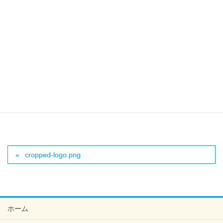
https://kamome-seikotuin.com/wp/wp-
content/uploads/2017/08/cropped-logo.png
Facebook
X
Bluesky
Threads
Hatena
LINE
Copy
cropped-logo.png
ホーム