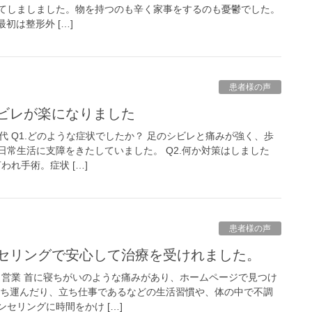
てしましました。物を持つのも辛く家事をするのも憂鬱でした。
最初は整形外 […]
患者様の声
シビレが楽になりました
代 Q1.どのような症状でしたか？ 足のシビレと痛みが強く、歩
日常生活に支障をきたしていました。 Q2.何か対策はしました
われ手術。症状 […]
患者様の声
ンセリングで安心して治療を受けれました。
自営業 首に寝ちがいのような痛みがあり、ホームページで見つけ
持ち運んだり、立ち仕事であるなどの生活習慣や、体の中で不調
セリングに時間をかけ […]