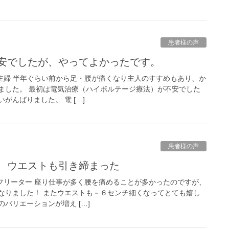
患者様の声
不安でしたが、やってよかったです。
：主婦 半年ぐらい前から足・腰が痛くなり主人のすすめもあり、か
ました。 最初は電気治療（ハイボルテージ療法）が不安でした
がんばりました。 電 […]
患者様の声
り、ウエストも引き締まった
：フリーター 座り仕事が多く腰を痛めることが多かったのですが、
なりました！ またウエストも－６センチ細くなってとても嬉し
バリエーションが増え […]