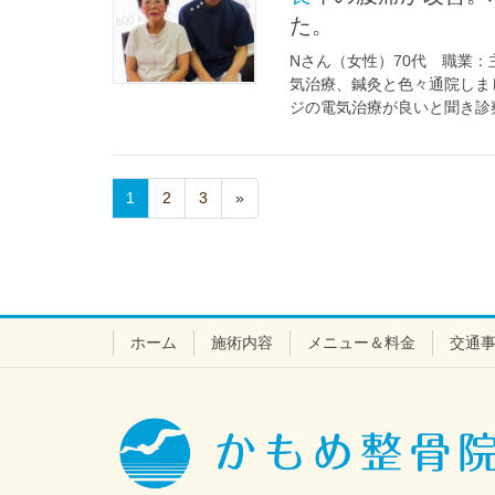
た。
Nさん（女性）70代 職業
気治療、鍼灸と色々通院しま
ジの電気治療が良いと聞き診察
1
2
3
»
ホーム
施術内容
メニュー＆料金
交通