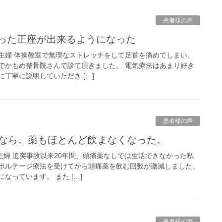
患者様の声
かった正座が出来るようになった
：主婦 体操教室で無理なストレッチをして足首を痛めてしまい、
でかもめ整骨院さんで診て頂きました。 電気療法はあまり好き
丁寧に説明していただき […]
患者様の声
よなら。薬もほとんど飲まなくなった。
主婦 追突事故以来20年間、頭痛薬なしでは生活できなかった私
ボルテージ療法を受けてから頭痛薬を飲む回数が激減しました。
なっています。 また […]
患者様の声